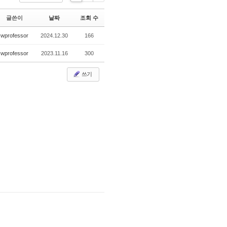
Li
Zi
G
st
n
al
글쓴이
날짜
조회 수
e
le
r
wprofessor
2024.12.30
166
y
wprofessor
2023.11.16
300
쓰기