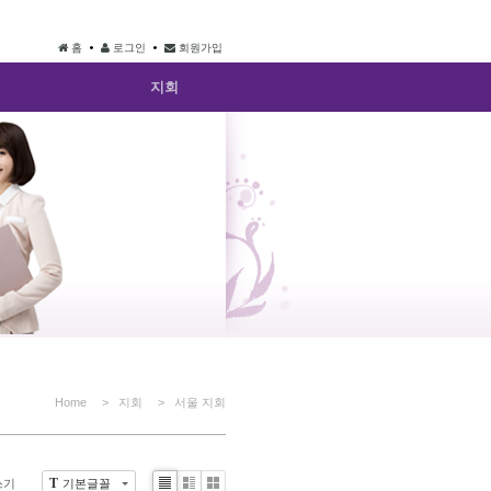
홈
로그인
회원가입
지회
Home
> 지회
> 서울 지회
T
쓰기
기본글꼴