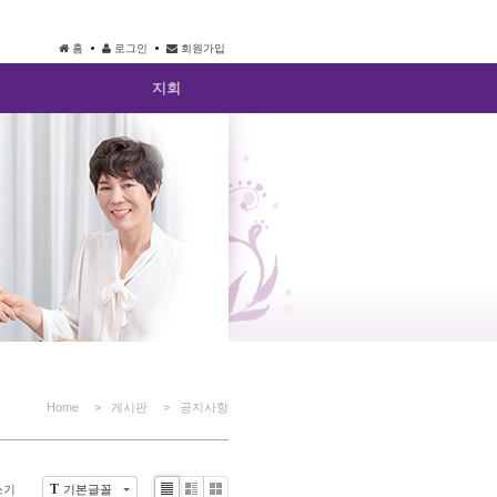
홈
로그인
회원가입
지회
Home
> 게시판
> 공지사항
T
쓰기
기본글꼴