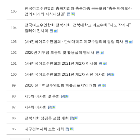
전국여교수연합회 충북지회와 충북과총 공동포럼 “충북 바이오산
105
업의 미래와 지식재산권"
전국여교수연합회 전북지회- 전북대학교 여교수회 “나도 작가다”
104
릴레이 전시회
(사)전국여교수연합회 - 한세대학교 여교수협의회 창립 축사
103
2020년 기부금 모금액 및 활용실적 명세서
102
(사)전국여교수연합회 2021년 제2차 이사회
101
(사)전국여교수연합회 2021년 제1차 신년 이사회
100
2020 전국여교수연합회 학술심포지엄 개최
99
제5차 이사회 및 총회
98
제4차 이사회
97
전북지회 성평등 포럼 개최
96
대구경북지회 포럼 개최
95