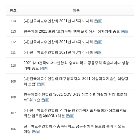
번호
제목
(사)전국여교수연합회 2021년 제5차 이사회
114
전북지회 2021 포럼 ‘트라우마, 행복을 찾아서’ 성황리에 종료
113
(사)전국여교수연합회 2021년 제4차 이사회
112
(사)전국여교수연합회 2021년 제3차 이사회
111
2021 (사)전국여교수연합회-충북대학교 공동주최 학술세미나 성황
110
리에 종료
(사)전국여교수연합회 대구경북지회 '2021 여성과학기술인 역량강
109
화 포럼'
전국여교수연합회 "2021 COVID-19 여교수 리더쉽과 건강 프로젝
108
트" 워크숍
(사)전국여교수연합회, 싱가폴 한인과학기술자협회와 상호협력을
107
위한 업무협약(MOU) 체결
전국여교수연합회와 충북대학교 공동주최 학술포럼 준비 킥오프
106
미팅