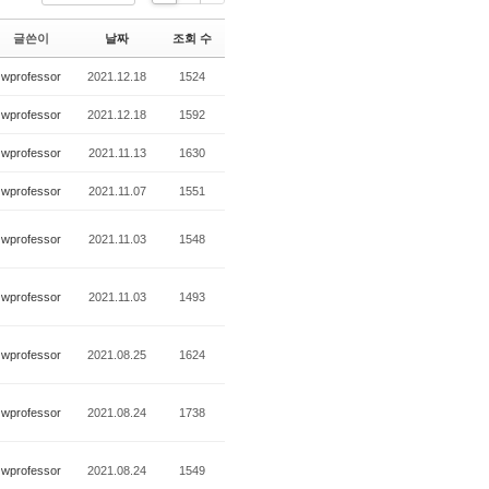
Li
Zi
G
st
n
al
글쓴이
날짜
조회 수
e
le
r
wprofessor
2021.12.18
1524
y
wprofessor
2021.12.18
1592
wprofessor
2021.11.13
1630
wprofessor
2021.11.07
1551
wprofessor
2021.11.03
1548
wprofessor
2021.11.03
1493
wprofessor
2021.08.25
1624
wprofessor
2021.08.24
1738
wprofessor
2021.08.24
1549