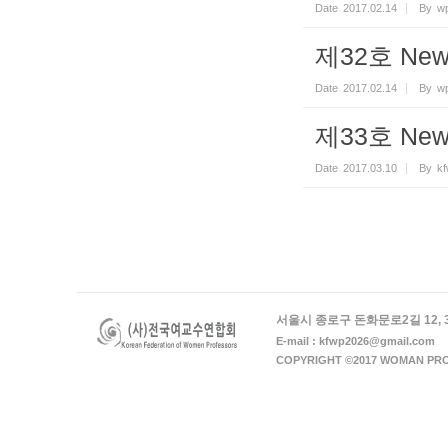
Date
2017.02.14
By
wp
제32호 Newsl
Date
2017.02.14
By
wp
제33호 Newsl
Date
2017.03.10
By
k
서울시 종로구 돈화문로2길 12, 
E-mail : kfwp2026@gmail.com
COPYRIGHT ©2017 WOMAN PRO