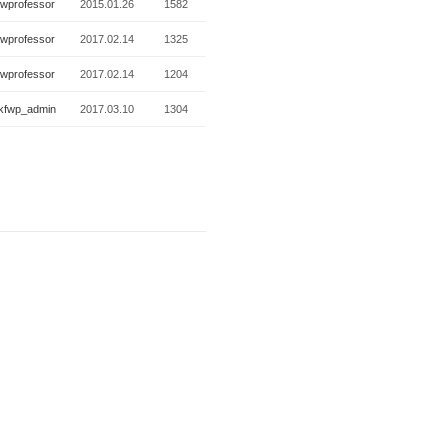
wprofessor
2015.01.26
1582
wprofessor
2017.02.14
1325
wprofessor
2017.02.14
1204
kfwp_admin
2017.03.10
1304