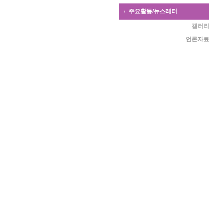
주요활동/뉴스레터
갤러리
언론자료