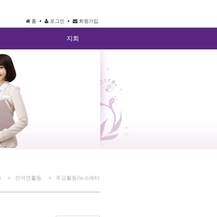
홈
로그인
회원가입
지회
e
> 전여연활동
> 주요활동/뉴스레터