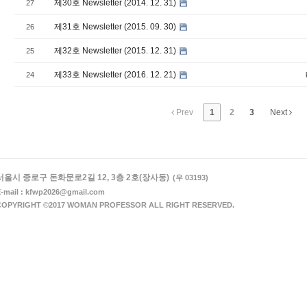
제30호 Newsletter (2014. 12. 31)
27
제31호 Newsletter (2015. 09. 30)
26
제32호 Newsletter (2015. 12. 31)
25
제33호 Newsletter (2016. 12. 21)
24
Prev
1
2
3
Next
서울시 종로구 돈화문로2길 12, 3층 2호(장사동)
(우 03193)
-mail : kfwp2026@gmail.com
COPYRIGHT ©2017 WOMAN PROFESSOR ALL RIGHT RESERVED.