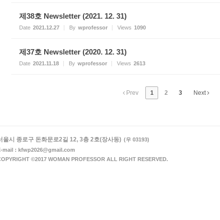
제38호 Newsletter (2021. 12. 31)
Date
2021.12.27
By
wprofessor
Views
1090
제37호 Newsletter (2020. 12. 31)
Date
2021.11.18
By
wprofessor
Views
2613
Prev
1
2
3
Next
서울시 종로구 돈화문로2길 12, 3층 2호(장사동)
(우 03193)
-mail : kfwp2026@gmail.com
COPYRIGHT ©2017 WOMAN PROFESSOR ALL RIGHT RESERVED.