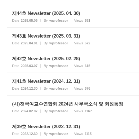
제44호 Newsletter (2025. 04. 30)
Date
2025.05.06
By
wprofessor
Views
581
제43호 Newsletter (2025. 03. 31)
Date
2025.04.01
By
wprofessor
Views
572
제42호 Newsletter (2025. 02. 28)
Date
2025.03.07
By
wprofessor
Views
615
제41호 Newsletter (2024. 12. 31)
Date
2024.12.30
By
wprofessor
Views
676
(사)전국여교수연합회 2024년 사무국소식 및 회원동정
Date
2024.02.07
By
wprofessor
Views
1167
제39호 Newsletter (2022. 12. 31)
Date
2022.12.30
By
wprofessor
Views
1115