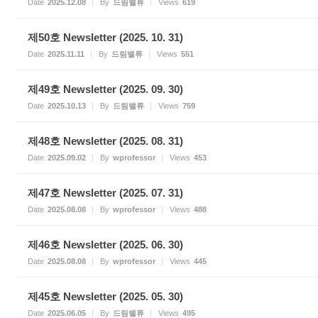
Date
2025.12.08
By
드림밸류
Views
619
제50호 Newsletter (2025. 10. 31)
Date
2025.11.11
By
드림밸류
Views
551
제49호 Newsletter (2025. 09. 30)
Date
2025.10.13
By
드림밸류
Views
759
제48호 Newsletter (2025. 08. 31)
Date
2025.09.02
By
wprofessor
Views
453
제47호 Newsletter (2025. 07. 31)
Date
2025.08.08
By
wprofessor
Views
488
제46호 Newsletter (2025. 06. 30)
Date
2025.08.08
By
wprofessor
Views
445
제45호 Newsletter (2025. 05. 30)
Date
2025.06.05
By
드림밸류
Views
495