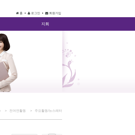
홈
로그인
회원가입
지회
e
> 전여연활동
> 주요활동/뉴스레터