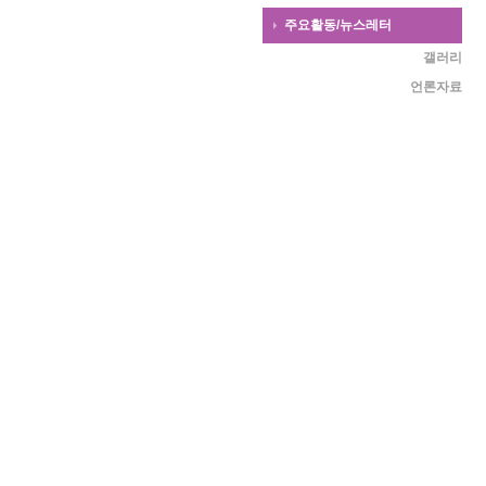
주요활동/뉴스레터
갤러리
언론자료