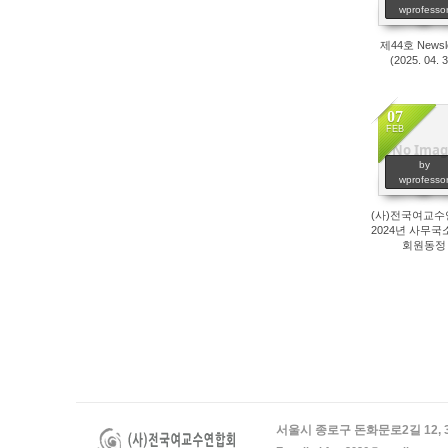
wprofesso
제44호 Newsle
(2025. 04. 
07
FEB
No Imag
1168
by
wprofesso
(사)전국여교
2024년 사무국
회원동정
서울시 종로구 돈화문로2길 12, 