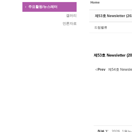
Home
주요활동/뉴스레터
갤러리
제53호 Newsletter (202
언론자료
드림밸류
제53호 Newsletter (202
Prev
제54호 Newslette
첨부
'
1
'
2026_1월뉴