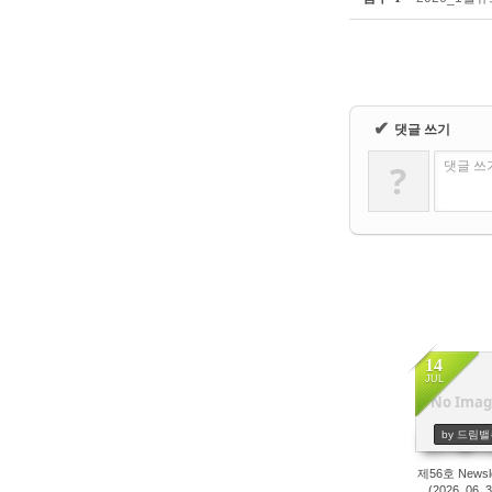
✔
댓글 쓰기
?
댓글 쓰
14
JUL
No Imag
79
by 드림밸
제56호 Newsle
(2026. 06. 