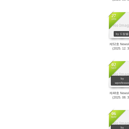
27
JAN
No Imag
985
by 드림밸
제52호 Newsle
(2025. 12. 
02
SEP
No Imag
457
by
wprofesso
제48호 Newsle
(2025. 08. 
06
MAY
No Imag
581
by