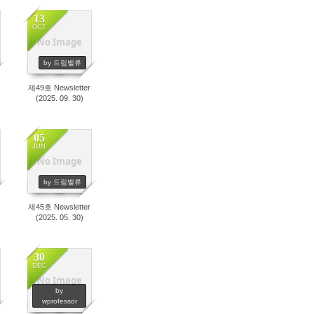
13
OCT
No Image
766
by 드림밸류
제49호 Newsletter
(2025. 09. 30)
05
JUN
No Image
499
by 드림밸류
제45호 Newsletter
(2025. 05. 30)
30
DEC
No Image
679
by
wprofessor