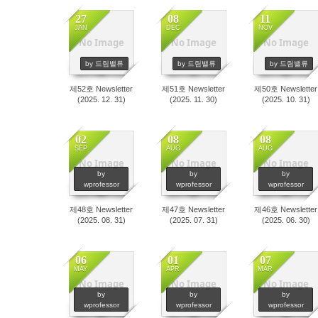
27
08
11
JAN
DEC
NOV
No Image
No Image
No Image
987
624
554
by 드림밸류
by 드림밸류
by 드림밸류
제52호 Newsletter
제51호 Newsletter
제50호 Newsletter
(2025. 12. 31)
(2025. 11. 30)
(2025. 10. 31)
02
08
08
SEP
AUG
AUG
No Image
No Image
No Image
457
491
447
by
by
by
wprofessor
wprofessor
wprofessor
제48호 Newsletter
제47호 Newsletter
제46호 Newsletter
(2025. 08. 31)
(2025. 07. 31)
(2025. 06. 30)
06
01
07
MAY
APR
MAR
No Image
No Image
No Image
583
572
624
by
by
by
wprofessor
wprofessor
wprofessor