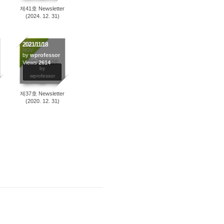
제41호 Newsletter
(2024. 12. 31)
18
2021/11/18
NOV
by
wprofessor
No Image
Views
2614
by
wprofessor
제37호 Newsletter
(2020. 12. 31)