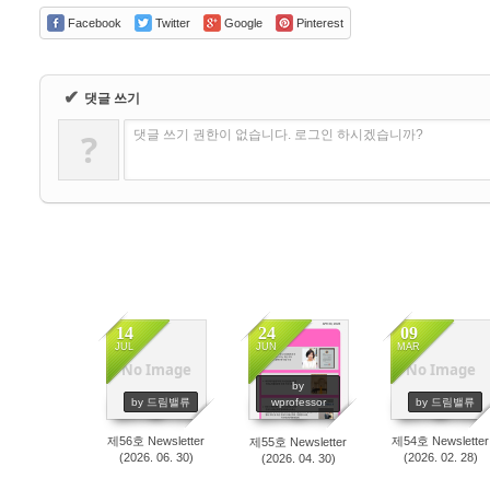
Facebook
Twitter
Google
Pinterest
✔
댓글 쓰기
?
댓글 쓰기 권한이 없습니다. 로그인 하시겠습니까?
14
24
09
JUL
JUN
MAR
No Image
No Image
79
168
619
by
by 드림밸류
wprofessor
by 드림밸류
제56호 Newsletter
제54호 Newsletter
제55호 Newsletter
(2026. 06. 30)
(2026. 02. 28)
(2026. 04. 30)