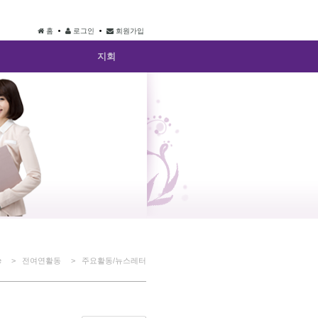
홈
로그인
회원가입
지회
e
> 전여연활동
> 주요활동/뉴스레터