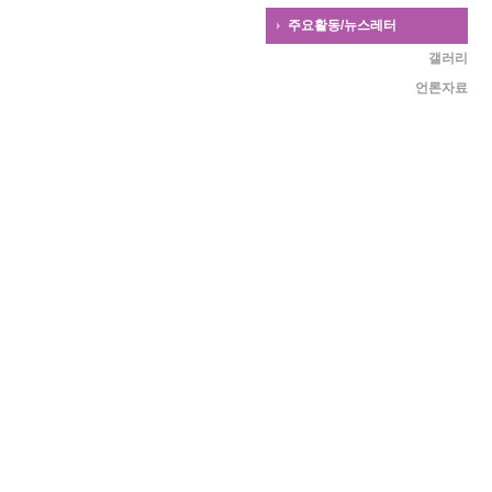
주요활동/뉴스레터
갤러리
언론자료